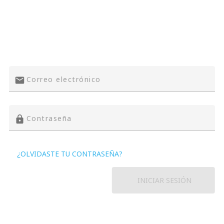
Correo electrónico
mail
Contraseña
lock
¿OLVIDASTE TU CONTRASEÑA?
INICIAR SESIÓN