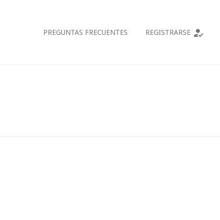
how_to_reg
PREGUNTAS FRECUENTES
REGISTRARSE